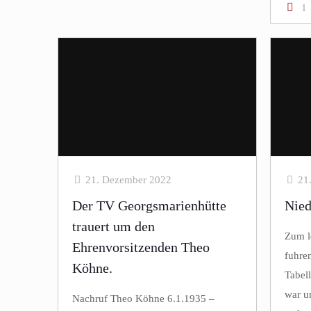
1
21. Dezember 2022
21
Der TV Georgsmarienhütte
Nied
trauert um den
Zum le
Ehrenvorsitzenden Theo
fuhre
Köhne.
Tabel
war u
Nachruf Theo Köhne 6.1.1935 –