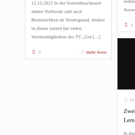
sodas
12.12.2022 In der Vorweihnachtszeit
Auswe
stehen Vorfreude und auch
Besinnlichkeit im Vordergrund. Anders
0
ist dieses zurzeit bei vielen
Vereinsmitgliedern des TV „Gut
[…]
0
mehr lesen
16
Zwei
Lem
In da