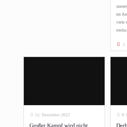
starte
im Ang
viele 
einfa
1
12. Dezember 2022
9.
Großer Kampf wird nicht
Derb