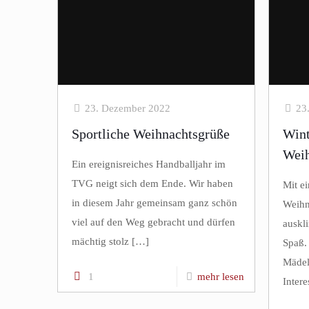
23. Dezember 2022
23
Sportliche Weihnachtsgrüße
Wint
Weih
Ein ereignisreiches Handballjahr im
TVG neigt sich dem Ende. Wir haben
Mit e
in diesem Jahr gemeinsam ganz schön
Weihn
viel auf den Weg gebracht und dürfen
auskli
mächtig stolz
[…]
Spaß.
Mädel
1
mehr lesen
Inter