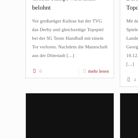
belohnt
Topd
Vor großartiger Kulisse hat der TVG
Mit d
das Derby und gleichzeitige Topspiel
Spiel
bei der SG Teuto Handball mit einem
Lande
Tor verloren. Nachdem die Mannschaft
Georg
aus der Dütestadt
[…]
10.12
[…]
0
mehr lesen
4