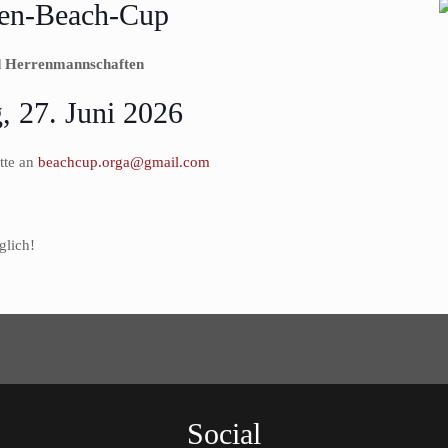
ren-Beach-Cup
d Herrenmannschaften
, 27. Juni 2026
tte an
beachcup.orga@gmail.com
glich!
Social