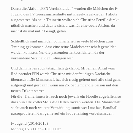
Durch die Aktion „FFN Vereinkleiden“ wurden die Mädchen der F-
Jugend des TV Georgsmarienhütte mit niegel-nagel-neuen Trikots
ausgestattet. Als neue Trainerin wollte sich Christina Petzille direkt
nützlich machen und dachte sich: „ was für eine coole Aktion, da
machst du mal mit!“ Gesagt, getan.
Schließlich sind nach den Sommerferien so viele Mädchen zum
Training gekommen, dass eine reine Mädelsmannschaft gemeldet
werden konnten. Nur die passenden Trikots fehlten, da der
vorhandene Satz bei den F-Jungen war.
Und dann hat es auch tatsächlich geklappt. Mit einem Anruf vom
Radiosender FFN wurde Christina mit der freudigen Nachricht
überrascht. Die Mannschaft hat sich riesig gefreut und alle sind ganz
aufgeregt und gespannt wenn am 25. September die Saison mit den
neuen Trikots startet.
Für die Trainerinnen ist auch noch jeweils ein Hoodie abgefallen, so
dass nun alle voller Stolz die Hallen rocken werden. Die Mannschaft
sucht auch noch weitere Verstärkung, somit wer Lust hat, Handball
auszuprobieren, darf gerne auf ein Probetraining vorbeischauen:
F- Jugend (2014/2015)
Montag 16.30 Uhr – 18.00 Uhr