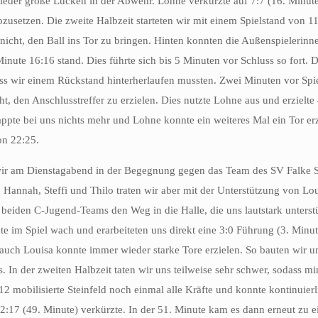
ieder große Lücken in der Abwehr. Lohne verkürzte auf 7:7 (16. Minut
bzusetzen. Die zweite Halbzeit starteten wir mit einem Spielstand von 1
h nicht, den Ball ins Tor zu bringen. Hinten konnten die Außenspielerin
Minute 16:16 stand. Dies führte sich bis 5 Minuten vor Schluss so fort. 
ass wir einem Rückstand hinterherlaufen mussten. Zwei Minuten vor Spi
ht, den Anschlusstreffer zu erzielen. Dies nutzte Lohne aus und erzielt
ppte bei uns nichts mehr und Lohne konnte ein weiteres Mal ein Tor er
on 22:25.
ir am Dienstagabend in der Begegnung gegen das Team des SV Falke S
Hannah, Steffi und Thilo traten wir aber mit der Unterstützung von Lo
eiden C-Jugend-Teams den Weg in die Halle, die uns lautstark unterstü
te im Spiel wach und erarbeiteten uns direkt eine 3:0 Führung (3. Minute
auch Louisa konnte immer wieder starke Tore erzielen. So bauten wir 
 In der zweiten Halbzeit taten wir uns teilweise sehr schwer, sodass m
12 mobilisierte Steinfeld noch einmal alle Kräfte und konnte kontinuier
:17 (49. Minute) verkürzte. In der 51. Minute kam es dann erneut zu e