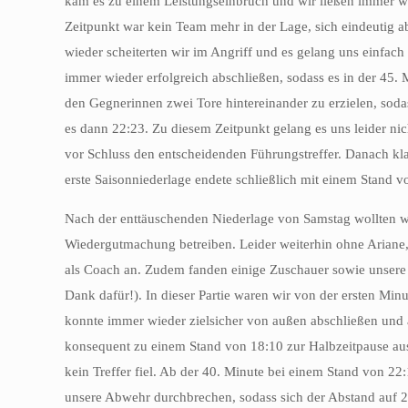
kam es zu einem Leistungseinbruch und wir ließen immer w
Zeitpunkt war kein Team mehr in der Lage, sich eindeutig a
wieder scheiterten wir im Angriff und es gelang uns einfac
immer wieder erfolgreich abschließen, sodass es in der 45. 
den Gegnerinnen zwei Tore hintereinander zu erzielen, sod
es dann 22:23. Zu diesem Zeitpunkt gelang es uns leider nic
vor Schluss den entscheidenden Führungstreffer. Danach kla
erste Saisonniederlage endete schließlich mit einem Stand v
Nach der enttäuschenden Niederlage von Samstag wollten w
Wiedergutmachung betreiben. Leider weiterhin ohne Ariane, 
als Coach an. Zudem fanden einige Zuschauer sowie unsere b
Dank dafür!). In dieser Partie waren wir von der ersten Minu
konnte immer wieder zielsicher von außen abschließen und 
konsequent zu einem Stand von 18:10 zur Halbzeitpause aus.
kein Treffer fiel. Ab der 40. Minute bei einem Stand von 22:
unsere Abwehr durchbrechen, sodass sich der Abstand auf 22