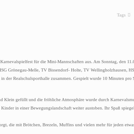
Tags
 Karnevalspielfest für die Mini-Mannschaften aus. Am Sonntag, den 11.
HSG Grönegau-Melle, TV Bissendorf- Holte, TV Wellingholzhausen, 
 in der Realschulsporthalle zusammen. Gespielt wurde 10 Minuten pro S
nd Klein gefüllt und die fröhliche Atmosphäre wurde durch Karnevalsm
 Kinder in einer Bewegungslandschaft weiter austoben. Ihr Spaß spiegel
rgt, die mit Brötchen, Brezeln, Muffins und vielen mehr für jeden etwa