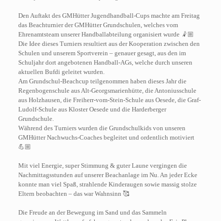
Den Auftakt des GMHütter Jugendhandball-Cups machte am Freitag
das Beachturnier der GMHütter Grundschulen, welches vom
Ehrenamtsteam unserer Handballabteilung organisiert wurde 🤾🏼
Die Idee dieses Turniers resultiert aus der Kooperation zwischen den
Schulen und unserem Sportverein – genauer gesagt, aus den im
Schuljahr dort angebotenen Handball-AGs, welche durch unseren
aktuellen Bufdi geleitet wurden.
Am Grundschul-Beachcup teilgenommen haben dieses Jahr die
Regenbogenschule aus Alt-Georgsmarienhütte, die Antoniusschule
aus Holzhausen, die Freiherr-vom-Stein-Schule aus Oesede, die Graf-
Ludolf-Schule aus Kloster Oesede und die Harderberger
Grundschule.
Während des Turniers wurden die Grundschulkids von unseren
GMHütter Nachwuchs-Coaches begleitet und ordentlich motiviert
💪🏼
Mit viel Energie, super Stimmung & guter Laune vergingen die
Nachmittagsstunden auf unserer Beachanlage im Nu. An jeder Ecke
konnte man viel Spaß, strahlende Kinderaugen sowie massig stolze
Eltern beobachten – das war Wahnsinn 🥰
Die Freude an der Bewegung im Sand und das Sammeln