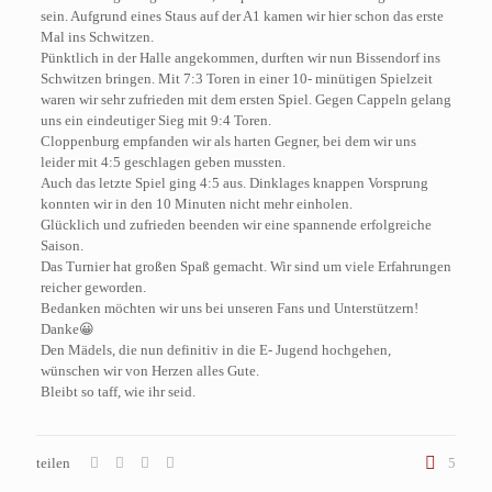
sein. Aufgrund eines Staus auf der A1 kamen wir hier schon das erste
Mal ins Schwitzen.
Pünktlich in der Halle angekommen, durften wir nun Bissendorf ins
Schwitzen bringen. Mit 7:3 Toren in einer 10- minütigen Spielzeit
waren wir sehr zufrieden mit dem ersten Spiel. Gegen Cappeln gelang
uns ein eindeutiger Sieg mit 9:4 Toren.
Cloppenburg empfanden wir als harten Gegner, bei dem wir uns
leider mit 4:5 geschlagen geben mussten.
Auch das letzte Spiel ging 4:5 aus. Dinklages knappen Vorsprung
konnten wir in den 10 Minuten nicht mehr einholen.
Glücklich und zufrieden beenden wir eine spannende erfolgreiche
Saison.
Das Turnier hat großen Spaß gemacht. Wir sind um viele Erfahrungen
reicher geworden.
Bedanken möchten wir uns bei unseren Fans und Unterstützern!
Danke😀
Den Mädels, die nun definitiv in die E- Jugend hochgehen,
wünschen wir von Herzen alles Gute.
Bleibt so taff, wie ihr seid.
teilen
5