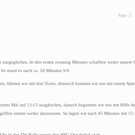
Tags
 ausgeglichen. In den ersten zwanzig Minuten schafften weder unsere
 So stand es nach ca. 20 Minuten 9:9.
ren, führten wir mit drei Toren, dennoch konnten wir nur mit einem Spi
tztes Mal auf 13:13 ausgleichen, danach begannen wir uns mit Hilfe d
griffen immer weiter abzusetzen. So lagen wir nach 45 Minuten mit 15:
 Uhr in der TW Halle gegen den HSG Osnabrück statt.