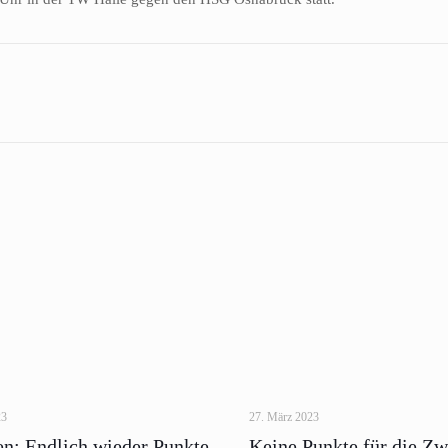
23
27. März 2023
en: Endlich wieder Punkte
Keine Punkte für die Zw