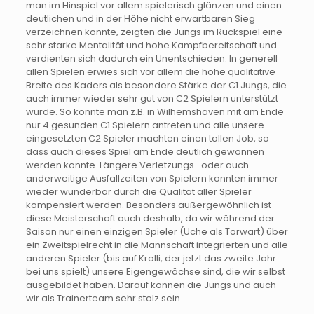
man im Hinspiel vor allem spielerisch glänzen und einen
deutlichen und in der Höhe nicht erwartbaren Sieg
verzeichnen konnte, zeigten die Jungs im Rückspiel eine
sehr starke Mentalität und hohe Kampfbereitschaft und
verdienten sich dadurch ein Unentschieden. In generell
allen Spielen erwies sich vor allem die hohe qualitative
Breite des Kaders als besondere Stärke der C1 Jungs, die
auch immer wieder sehr gut von C2 Spielern unterstützt
wurde. So konnte man z.B. in Wilhemshaven mit am Ende
nur 4 gesunden C1 Spielern antreten und alle unsere
eingesetzten C2 Spieler machten einen tollen Job, so
dass auch dieses Spiel am Ende deutlich gewonnen
werden konnte. Längere Verletzungs- oder auch
anderweitige Ausfallzeiten von Spielern konnten immer
wieder wunderbar durch die Qualität aller Spieler
kompensiert werden. Besonders außergewöhnlich ist
diese Meisterschaft auch deshalb, da wir während der
Saison nur einen einzigen Spieler (Uche als Torwart) über
ein Zweitspielrecht in die Mannschaft integrierten und alle
anderen Spieler (bis auf Krolli, der jetzt das zweite Jahr
bei uns spielt) unsere Eigengewächse sind, die wir selbst
ausgebildet haben. Darauf können die Jungs und auch
wir als Trainerteam sehr stolz sein.