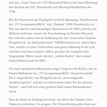
sich das „Team Turnover“ (TV Bissendorf-Holte) mit einer Mischung
aus Spielern des SSC Dodesheide und Oberliga-Handballern des
TVB.
Bei den Frauen bot das Finalspiel reichlich Spannung. Nachdem sich
der „TV GeorgsmarienHüTe“ und „Teamalt“ (HSG Osnabrück), ein
Mix aus aktiven und ehemaligen Spielerinnen der HSG, jeweils eine
Halbzeit sicherten, musste die Entscheidung im Penalty-Shootout
her. Und hier zahlte sich die Erfahrung der laut Veranstalter Stephan
Hengelbrock „im Sand geborenen“ GMHütterinnen aus: durch Spin-
Tore, welche vor dem Torabschluss eine ganze Drehung in der Luft
erfordern und dann doppelt zählen, gewann der Gastgeber den
Siegerpokal. Dritter wurde mit den „wilden Kerlen“ eine weitere
Frauen-Mannschaft der HSG.
Für einen sportlichen Höhepunkt sorgte Torge bei der Kellen, der im
Frauen-Halbfinale bei „TV GeorgsmarienHüTe“ mitspielen durfte.
Der C-Jugendliche, laut Hengelbrock ein „hervorragender
Sandplatzspieler“, erzielte ein sehenswertes Spin-Tor aus spitzem
Winkel – und ließ sich unter großem Jubel seiner Kameradinnen
feiern.
Dass der Spaß im Vordergrund stand, war allein den Namen vieler
Teams zu entnehmen. So gingen „Die Turnierleitung gibt einen aus“