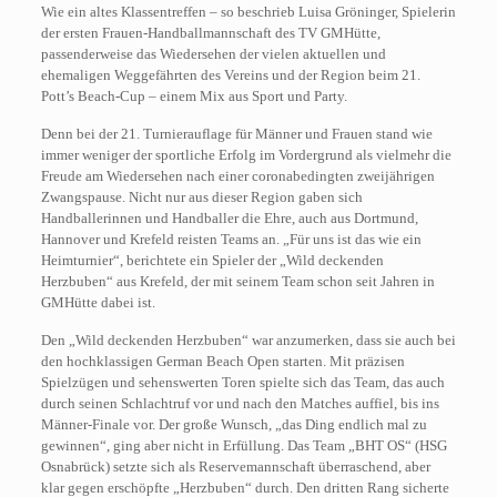
Wie ein altes Klassentreffen – so beschrieb Luisa Gröninger, Spielerin
der ersten Frauen-Handballmannschaft des TV GMHütte,
passenderweise das Wiedersehen der vielen aktuellen und
ehemaligen Weggefährten des Vereins und der Region beim 21.
Pott’s Beach-Cup – einem Mix aus Sport und Party.
Denn bei der 21. Turnierauflage für Männer und Frauen stand wie
immer weniger der sportliche Erfolg im Vordergrund als vielmehr die
Freude am Wiedersehen nach einer coronabedingten zweijährigen
Zwangspause. Nicht nur aus dieser Region gaben sich
Handballerinnen und Handballer die Ehre, auch aus Dortmund,
Hannover und Krefeld reisten Teams an. „Für uns ist das wie ein
Heimturnier“, berichtete ein Spieler der „Wild deckenden
Herzbuben“ aus Krefeld, der mit seinem Team schon seit Jahren in
GMHütte dabei ist.
Den „Wild deckenden Herzbuben“ war anzumerken, dass sie auch bei
den hochklassigen German Beach Open starten. Mit präzisen
Spielzügen und sehenswerten Toren spielte sich das Team, das auch
durch seinen Schlachtruf vor und nach den Matches auffiel, bis ins
Männer-Finale vor. Der große Wunsch, „das Ding endlich mal zu
gewinnen“, ging aber nicht in Erfüllung. Das Team „BHT OS“ (HSG
Osnabrück) setzte sich als Reservemannschaft überraschend, aber
klar gegen erschöpfte „Herzbuben“ durch. Den dritten Rang sicherte